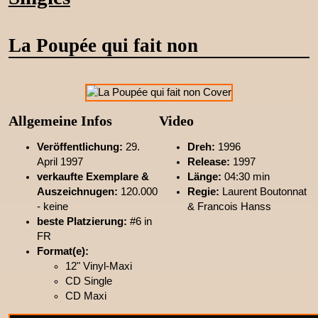
La Poupée qui fait non
Allgemeine Infos
Video
Veröffentlichung:
29.
Dreh:
1996
April 1997
Release:
1997
verkaufte Exemplare &
Länge:
04:30 min
Auszeichnugen:
120.000
Regie:
Laurent Boutonnat
- keine
& Francois Hanss
beste Platzierung:
#6 in
FR
Format(e):
12" Vinyl-Maxi
CD Single
CD Maxi