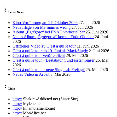
Letzte News
Kino-Vorführung am 27. Oktober 2026
27. Juli 2026
Neuauflage von My mum is wrong
27. Juli 2026
Album „Égrégore“ bei FNAC vorbestellbar
25. Juni 2026
Neues Album „Égrégorea“ kommt Ende Oktober
24. Juni
2026
Offizielles Video zu C’est a qui le tour
11. Juni 2026
C’est à qui le tour ab 19. Juni als Maxi-Single
2. Juni 2026
C’est à qui le tour veröffentlicht
29. Mai 2026
C’est à qui le tour – Bestätigung und erster Teaser
26. Mai
2026
C’est à qui le tour – neue Single ab Freitag?
25. Mai 2026
Neues Video in Arbeit
8. Mai 2026
Links
http://
Shakira-Addicted.net (Sister Site)
http://
Mylene.net
http://
Innamoramento.net
http://
MonAlice.net