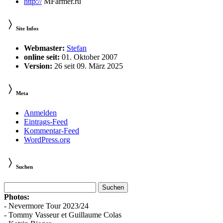
http://
MFarmer.ru
Site Infos
Webmaster:
Stefan
online seit:
01. Oktober 2007
Version:
26 seit 09. März 2025
Meta
Anmelden
Eintrags-Feed
Kommentar-Feed
WordPress.org
Suchen
Suchen
nach:
Photos:
- Nevermore Tour 2023/24
- Tommy Vasseur et Guillaume Colas