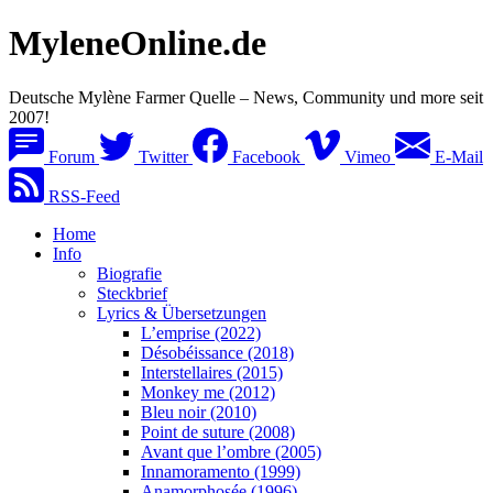
MyleneOnline.de
Deutsche Mylène Farmer Quelle – News, Community und more seit
2007!
Forum
Twitter
Facebook
Vimeo
E-Mail
RSS-Feed
Home
Info
Biografie
Steckbrief
Lyrics & Übersetzungen
L’emprise (2022)
Désobéissance (2018)
Interstellaires (2015)
Monkey me (2012)
Bleu noir (2010)
Point de suture (2008)
Avant que l’ombre (2005)
Innamoramento (1999)
Anamorphosée (1996)