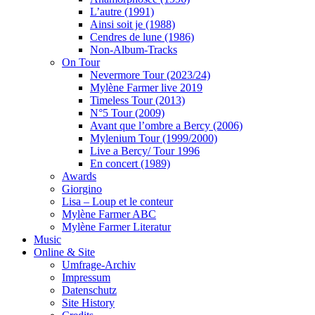
L’autre (1991)
Ainsi soit je (1988)
Cendres de lune (1986)
Non-Album-Tracks
On Tour
Nevermore Tour (2023/24)
Mylène Farmer live 2019
Timeless Tour (2013)
N°5 Tour (2009)
Avant que l’ombre a Bercy (2006)
Mylenium Tour (1999/2000)
Live a Bercy/ Tour 1996
En concert (1989)
Awards
Giorgino
Lisa – Loup et le conteur
Mylène Farmer ABC
Mylène Farmer Literatur
Music
Online & Site
Umfrage-Archiv
Impressum
Datenschutz
Site History