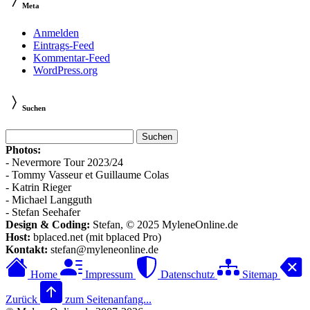
Meta
Anmelden
Eintrags-Feed
Kommentar-Feed
WordPress.org
Suchen
Suchen
nach:
Photos:
- Nevermore Tour 2023/24
- Tommy Vasseur et Guillaume Colas
- Katrin Rieger
- Michael Langguth
- Stefan Seehafer
Design & Coding:
Stefan, © 2025 MyleneOnline.de
Host:
bplaced.net (mit bplaced Pro)
Kontakt:
stefan@myleneonline.de
Home
Impressum
Datenschutz
Sitemap
Zurück
zum Seitenanfang...