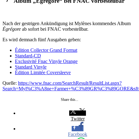
Album „Égrégore“ bei FNAC vorbestellbar
Nach der gestrigen Ankündigung ist Mylènes kommendes Album
Égrégore
ab sofort bei FNAC vorbestellbar.
Es wird demnach fünf Ausgaben geben:
Édition Collector Grand Format
Standard-CD
Exclusivité Fnac Vinyle Orange
Standard Vinyle
Édition Limitée Coversleeve
Quelle:
https://www.fnac.com/SearchResult/ResultList.aspx?
Search=Myl%C3%A8ne+Farmer+%C3%89GR%C3%89GORE&sft
Share this...
Twitter
Facebook