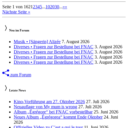
Seite 1 von 162
1
2
3
4
5
...
10
20
30
...
»
»
Nächste Seite »
Neu im Forum
Musik • [Sängerin] Alizée
7. August 2026
Diverses • Fragen zur Bestellung bei FNAC
3. August 2026
Diverses • Fragen zur Bestellung bei FNAC
3. August 2026
Diverses • Fragen zur Bestellung bei FNAC
3. August 2026
Diverses • Fragen zur Bestellung bei FNAC
3. August 2026
zum Forum
Letzte News
Kino-Vorführung am 27. Oktober 2026
27. Juli 2026
Neuauflage von My mum is wrong
27. Juli 2026
Album „Égrégore“ bei FNAC vorbestellbar
25. Juni 2026
Neues Album „Égrégorea“ kommt Ende Oktober
24. Juni
2026
Offizielles Video zu C’est a qui le tour
11. Juni 2026