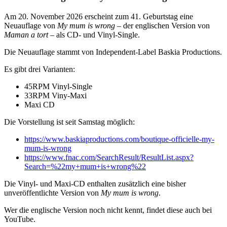
Am 20. November 2026 erscheint zum 41. Geburtstag eine
Neuauflage von
My mum is wrong
– der englischen Version von
Maman a tort
– als CD- und Vinyl-Single.
Die Neuauflage stammt von Independent-Label Baskia Productions.
Es gibt drei Varianten:
45RPM Vinyl-Single
33RPM Viny-Maxi
Maxi CD
Die Vorstellung ist seit Samstag möglich:
https://www.baskiaproductions.com/boutique-officielle-my-
mum-is-wrong
https://www.fnac.com/SearchResult/ResultList.aspx?
Search=%22my+mum+is+wrong%22
Die Vinyl- und Maxi-CD enthalten zusätzlich eine bisher
unveröffentlichte Version von
My mum is wrong
.
Wer die englische Version noch nicht kennt, findet diese auch bei
YouTube.