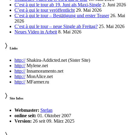
C’est à qui le tour ab 19. Juni als Maxi-Single
2. Juni 2026
C’est à qui le tour veröffentlicht
29. Mai 2026
C’est à qui le tour – Bestätigung und erster Teaser
26. Mai
2026
C’est à qui le tour – neue Single ab Freitag?
25. Mai 2026
Neues Video in Arbeit
8. Mai 2026
Links
http://
Shakira-Addicted.net (Sister Site)
http://
Mylene.net
http://
Innamoramento.net
http://
MonAlice.net
http://
MFarmer.ru
Site Infos
Webmaster:
Stefan
online seit:
01. Oktober 2007
Version:
26 seit 09. März 2025