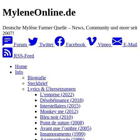
MyleneOnline.de
Deutsche Mylène Farmer Quelle – News, Community und more seit
2007!
Forum
Twitter
Facebook
Vimeo
E-Mail
RSS-Feed
Home
Info
Biografie
Steckbrief
Lyrics & Übersetzungen
L’emprise (2022)
Désobéissance (2018)
Interstellaires (2015)
Monkey me (2012)
Bleu noir (2010)
Point de suture (2008)
Avant que l’ombre (2005)
Innamoramento (1999)
Anamorphosée (1996)