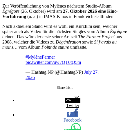
Zur Veröffentlichung von Mylènes nächstem Studio-Album
Égrégore
(26. Oktober) wird am
27. Oktober 2026 eine Kino-
Vorführung
(u. a.) in IMAS-Kinos in Frankreich stattfinden.
Nach aktuellem Stand wird es wohl ein Kurzfilm sein, welcher
später auch als Video für die nächsten Singles vom Album
Égrégore
deinen. Das wäre der erste seiner Art seit
The Farmer Project
aus
2008, welcher die Videos zu
Dégénération
sowie
Si j’avais au
moins…
vom Album
Point de suture
umfasste.
#MylèneFarmer
pic.twitter.com/uw7QT0tQ5m
— Hashtag NP (@HashtagNP)
July 27,
2026
Share this...
Twitter
Facebook