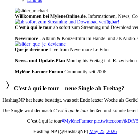
Link us
Willkommen bei MyleneOnline.de
. Informationen, News, C
C’est à qui le tour
ab sofort zum Streaming und Download ver
Nevermore
- Album & Konzertfilm im Handel und als Audio-
Que je devienne
Live from Nevermore Le Film
News- und Update-Plan
Montag bis Freitag i. d. R. zwische
Mylène Farmer Forum
Community seit 2006
C’est à qui le tour – neue Single ab Freitag?
HashtagNP hat heute bestätigt, was seit Ende letzter Woche als Gerüch
Die Single wird demnach
C’est à qui le tour
heißen und könnte bereit
C’est à qui le tour
#MylèneFarmer
pic.twitter.com/tkDtY
— Hashtag NP (@HashtagNP)
May 25, 2026