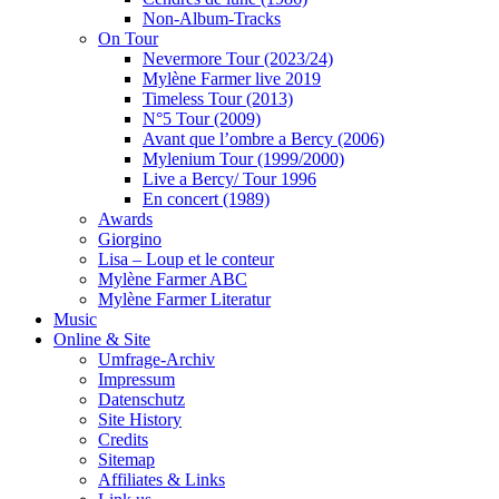
Non-Album-Tracks
On Tour
Nevermore Tour (2023/24)
Mylène Farmer live 2019
Timeless Tour (2013)
N°5 Tour (2009)
Avant que l’ombre a Bercy (2006)
Mylenium Tour (1999/2000)
Live a Bercy/ Tour 1996
En concert (1989)
Awards
Giorgino
Lisa – Loup et le conteur
Mylène Farmer ABC
Mylène Farmer Literatur
Music
Online & Site
Umfrage-Archiv
Impressum
Datenschutz
Site History
Credits
Sitemap
Affiliates & Links