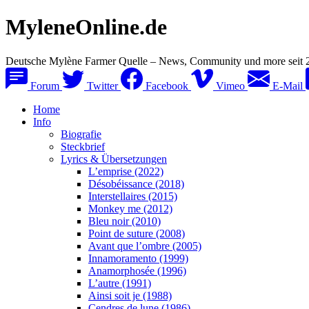
MyleneOnline.de
Deutsche Mylène Farmer Quelle – News, Community und more seit 
Forum
Twitter
Facebook
Vimeo
E-Mail
Home
Info
Biografie
Steckbrief
Lyrics & Übersetzungen
L’emprise (2022)
Désobéissance (2018)
Interstellaires (2015)
Monkey me (2012)
Bleu noir (2010)
Point de suture (2008)
Avant que l’ombre (2005)
Innamoramento (1999)
Anamorphosée (1996)
L’autre (1991)
Ainsi soit je (1988)
Cendres de lune (1986)