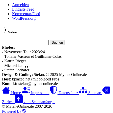
Anmelden
Eintrags-Feed
Kommentar-Feed
WordPress.org
Suchen
Suchen
nach:
Photos:
- Nevermore Tour 2023/24
- Tommy Vasseur et Guillaume Colas
- Katrin Rieger
- Michael Langguth
- Stefan Seehafer
Design & Coding:
Stefan, © 2025 MyleneOnline.de
Host:
bplaced.net (mit bplaced Pro)
Kontakt:
stefan@myleneonline.de
Home
Impressum
Datenschutz
Sitemap
Zurück
zum Seitenanfang...
© MyleneOnline.de 2007-2026
Powered by