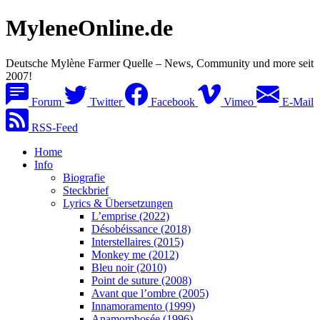
MyleneOnline.de
Deutsche Mylène Farmer Quelle – News, Community und more seit
2007!
Forum
Twitter
Facebook
Vimeo
E-Mail
RSS-Feed
Home
Info
Biografie
Steckbrief
Lyrics & Übersetzungen
L’emprise (2022)
Désobéissance (2018)
Interstellaires (2015)
Monkey me (2012)
Bleu noir (2010)
Point de suture (2008)
Avant que l’ombre (2005)
Innamoramento (1999)
Anamorphosée (1996)