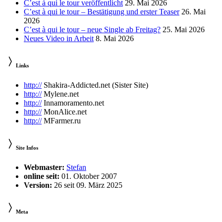
C’est à qui le tour veröffentlicht
29. Mai 2026
C’est à qui le tour – Bestätigung und erster Teaser
26. Mai
2026
C’est à qui le tour – neue Single ab Freitag?
25. Mai 2026
Neues Video in Arbeit
8. Mai 2026
Links
http://
Shakira-Addicted.net (Sister Site)
http://
Mylene.net
http://
Innamoramento.net
http://
MonAlice.net
http://
MFarmer.ru
Site Infos
Webmaster:
Stefan
online seit:
01. Oktober 2007
Version:
26 seit 09. März 2025
Meta