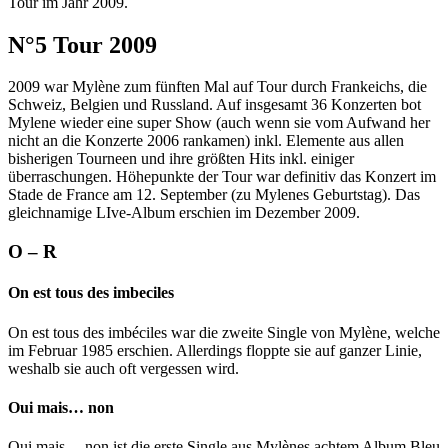
Tour im Jahr 2009.
N°5 Tour 2009
2009 war Mylène zum fünften Mal auf Tour durch Frankeichs, die
Schweiz, Belgien und Russland. Auf insgesamt 36 Konzerten bot
Mylene wieder eine super Show (auch wenn sie vom Aufwand her
nicht an die Konzerte 2006 rankamen) inkl. Elemente aus allen
bisherigen Tourneen und ihre größten Hits inkl. einiger
überraschungen. Höhepunkte der Tour war definitiv das Konzert im
Stade de France am 12. September (zu Mylenes Geburtstag). Das
gleichnamige LIve-Album erschien im Dezember 2009.
O – R
On est tous des imbeciles
On est tous des imbéciles war die zweite Single von Mylène, welche
im Februar 1985 erschien. Allerdings floppte sie auf ganzer Linie,
weshalb sie auch oft vergessen wird.
Oui mais… non
Oui mais… non ist die erste Single aus Mylènes achtem Album Bleu