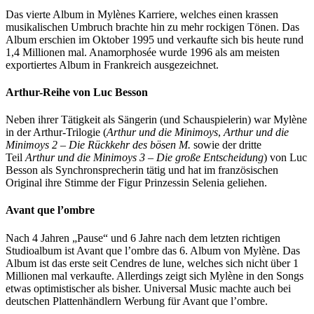
Das vierte Album in Mylènes Karriere, welches einen krassen
musikalischen Umbruch brachte hin zu mehr rockigen Tönen. Das
Album erschien im Oktober 1995 und verkaufte sich bis heute rund
1,4 Millionen mal. Anamorphosée wurde 1996 als am meisten
exportiertes Album in Frankreich ausgezeichnet.
Arthur-Reihe von Luc Besson
Neben ihrer Tätigkeit als Sängerin (und Schauspielerin) war Mylène
in der Arthur-Trilogie (
Arthur und die Minimoys
,
Arthur und die
Minimoys 2 – Die Rückkehr des bösen M.
sowie der dritte
Teil
Arthur und die Minimoys 3 – Die große Entscheidung
) von Luc
Besson als Synchronsprecherin tätig und hat im französischen
Original ihre Stimme der Figur Prinzessin Selenia geliehen.
Avant que l’ombre
Nach 4 Jahren „Pause“ und 6 Jahre nach dem letzten richtigen
Studioalbum ist Avant que l’ombre das 6. Album von Mylène. Das
Album ist das erste seit Cendres de lune, welches sich nicht über 1
Millionen mal verkaufte. Allerdings zeigt sich Mylène in den Songs
etwas optimistischer als bisher. Universal Music machte auch bei
deutschen Plattenhändlern Werbung für Avant que l’ombre.