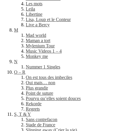
Les mots
Leila
Libertine
Lisa, Loup et le Conteur
Live a Bercy
M
Mad world
Maman a tort
Mylenium Tour
Music Videos 1 – 4
Monkey me
N
Nummer 1 Singles
O – R
On est tous des imbeciles
Oui mais… non
Plus grandir
Point de suture
Pourvu qu’elles soient douces
Rekorde
Regrets
S, T & Y
Sans contrefacon
Stade de France
Slipping away (Crier la vie)