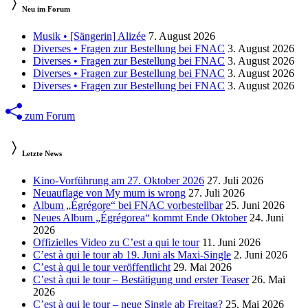
Neu im Forum
Musik • [Sängerin] Alizée
7. August 2026
Diverses • Fragen zur Bestellung bei FNAC
3. August 2026
Diverses • Fragen zur Bestellung bei FNAC
3. August 2026
Diverses • Fragen zur Bestellung bei FNAC
3. August 2026
Diverses • Fragen zur Bestellung bei FNAC
3. August 2026
zum Forum
Letzte News
Kino-Vorführung am 27. Oktober 2026
27. Juli 2026
Neuauflage von My mum is wrong
27. Juli 2026
Album „Égrégore“ bei FNAC vorbestellbar
25. Juni 2026
Neues Album „Égrégorea“ kommt Ende Oktober
24. Juni
2026
Offizielles Video zu C’est a qui le tour
11. Juni 2026
C’est à qui le tour ab 19. Juni als Maxi-Single
2. Juni 2026
C’est à qui le tour veröffentlicht
29. Mai 2026
C’est à qui le tour – Bestätigung und erster Teaser
26. Mai
2026
C’est à qui le tour – neue Single ab Freitag?
25. Mai 2026