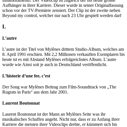
Innamoramento. Der Videoclip ist zugleich der bis heute größte
Aufhänger in ihrer Karriere. Dieser wurde in seiner Originalfassung
schon vor der TV-Premiere zensiert. Der Clip ist der zweite neben
Beyond my control, welcher nur nach 23 Uhr gespielt werden darf
L
L’autre
L’autre ist der Titel von Mylènes drittem Studio-Album, welches am
8. April 1991 erschien. Mit 2,2 Millionen verkauften Exemplaren bis
heute ist es mit Abstand Mylènes erfolgreichstes Album. L’autre
wurde wie Ainsi soit je auch in Deutschland veröffentlicht.
L’historie d’une fee, c’est
Der Song war Mylènes Beitrag zum Film-Soundtrack von „The
Rugrats in Paris“ aus dem Jahr 2001.
Laurent Boutonnat
Laurent Boutonnat ist der Mann an Mylènes Seite was ihr
musikalisches Schaffen angeht. Nicht nur, dass er zu Anfang ihrer
Karriere die meisten ihrer Videoclips drehte, er kümmert sich bis