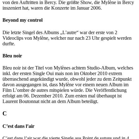
von den Auftritten in Bercy. Die größte Show, die Mylène in Bercy
inszeniert hat, waren die Konzerte im Januar 2006.
Beyond my control
Die letzte Singel des Albums „L’autre“ war der erste von 2
Videoclips von Mylène, welcher nur nach 23 Uhr gespielt werden
durfte.
Bleu noir
Bleu noir ist der Titel von Mylènes achtem Studio-Album, welches
inkl. der ersten Single Oui mais non im Oktober 2010 extrem
überraschend angekündigt wurde, obwohl jeder zu dem Zeitpunkt
davon ausgegangen ist, dass Mylène vor einem neuen Album im
Film L’ombre de autres mitspielen würde. Die Veröffentlichung
erfolgt am 06. Dezember 2010. Zum ersten mal überhaupt ist
Laurent Boutonnat nicht an dem Album beteiligt.
C
C’est dans l’air
C’est dans l’air war die vierte Single aus Point de suture und in 4