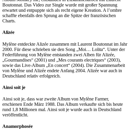
Boutonnat. Das Video zur Single wurde mit großer Spannung
erwartet und entpuppte sich als recht eigene Kreation. A l’ombre
schaffte ebenfalls den Sprung an die Spitze der französischen
Charts.
Alizée
Mylène entdeckte Alizée zusammen mit Laurent Boutonnat im Jahr
2000. Für diese schrieben sie den Song „Moi… Lolita“. Unter der
Federführung von Mylène entstanden zwei Alben für Alizée,
„Gourmandises“ (2001) und „Mes courants electriques“ (2003),
sowie das Live-Album „En concert“ (2004). Die Zusammenarbeit
von Mylène und Alizée endete Anfang 2004. Alizée war auch in
Deutschland relativ erfolgreich.
Ainsi soit je
Ainsi soit je, dass war zweite Album von Mylène Farmer,
erschienen Ende März 1988. Das Album verkaufte sich bis heute
rund 1,8 Millionen mal. Ainsi soit je wurde auch in Deutschland
veröffentlicht.
Anamorphosée