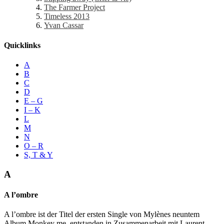
The Farmer Project
Timeless 2013
Yvan Cassar
Quicklinks
A
B
C
D
E – G
I – K
L
M
N
O – R
S, T & Y
A
A l’ombre
A l’ombre ist der Titel der ersten Single von Mylènes neuntem
Album Monkey me, entstanden in Zusammenarbeit mit Laurent