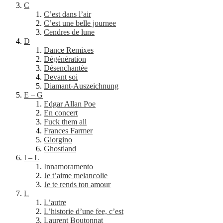
C
C’est dans l’air
C’est une belle journee
Cendres de lune
D
Dance Remixes
Dégénération
Désenchantée
Devant soi
Diamant-Auszeichnung
E – G
Edgar Allan Poe
En concert
Fuck them all
Frances Farmer
Giorgino
Ghostland
I – L
Innamoramento
Je t’aime melancolie
Je te rends ton amour
L
L’autre
L’historie d’une fee, c’est
Laurent Boutonnat