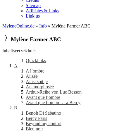
Credits
Sitemap
Affiliates & Links
Link us
MyleneOnline.de
»
Info
» Mylène Farmer ABC
Mylène Farmer ABC
Inhaltsverzeichnis
Quicklinks
A
A l’ombre
Alizée
Ainsi soit je
Anamorphosée
Arthur-Reihe von Luc Besson
Avant que l’ombre
Avant que l’ombre… a Bercy
B
Benoît Di Sabatino
Bercy Paris
Beyond my control
Bleu noir