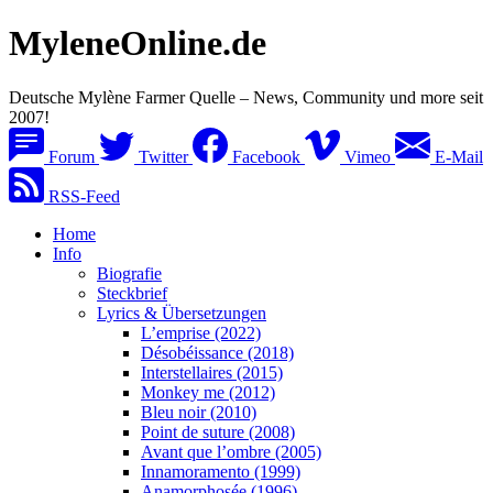
MyleneOnline.de
Deutsche Mylène Farmer Quelle – News, Community und more seit
2007!
Forum
Twitter
Facebook
Vimeo
E-Mail
RSS-Feed
Home
Info
Biografie
Steckbrief
Lyrics & Übersetzungen
L’emprise (2022)
Désobéissance (2018)
Interstellaires (2015)
Monkey me (2012)
Bleu noir (2010)
Point de suture (2008)
Avant que l’ombre (2005)
Innamoramento (1999)
Anamorphosée (1996)